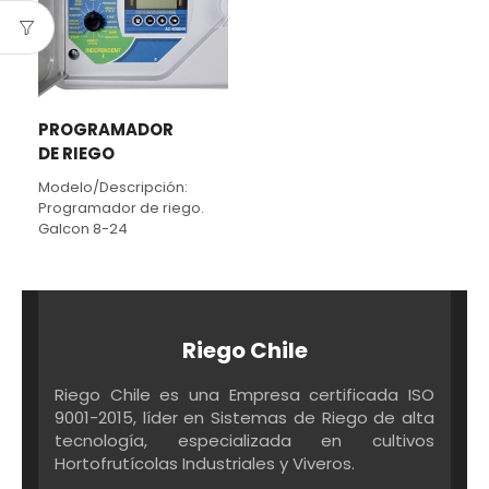
PROGRAMADOR
DE RIEGO
Modelo/Descripción:
Programador de riego.
Galcon 8-24
Riego Chile
Riego Chile es una Empresa certificada ISO
9001-2015, líder en Sistemas de Riego de alta
tecnología, especializada en cultivos
Hortofrutícolas Industriales y Viveros.