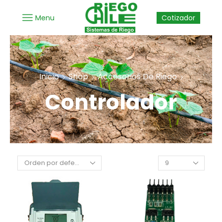
Menu
Cotizador
Inicio
Shop
Accesorios De Riego
Controlador