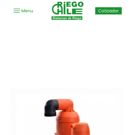
Menu
Cotizador
Inicio
Valvulas
Ventosas