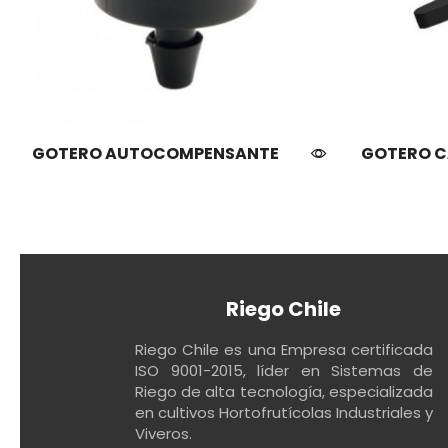
GOTERO AUTOCOMPENSANTE
GOTERO C
Riego Chile
Riego Chile es una Empresa certificada
ISO 9001-2015, líder en Sistemas de
Riego de alta tecnología, especializada
en cultivos Hortofrutícolas Industriales y
Viveros.