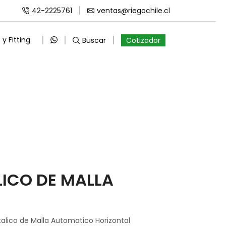
42-2225761
ventas@riegochile.cl
y Fitting
Buscar
Cotizador
Volver a Página Anterior
LICO DE MALLA
talico de Malla Automatico Horizontal