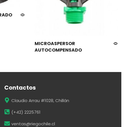
GRADO
MICROASPERSOR
AUTOCOMPENSADO
Contactos
Claudio Arrau #1028, Chillán
(+42) 2225761
ventas@riegochile.cl