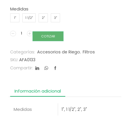
Medidas
1"
1 1/2"
2"
3"
COTIZAR
Categorías:
Accesorios de Riego
,
Filtros
SKU:
AFA0133
Compartir:
Información adicional
Medidas
1", 1 1/2", 2", 3"